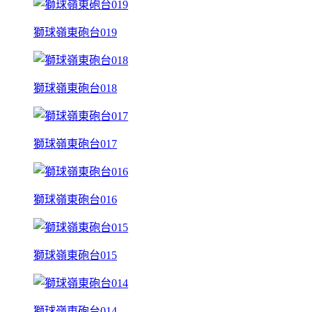
獅球嶺東砲台019
獅球嶺東砲台018
獅球嶺東砲台017
獅球嶺東砲台016
獅球嶺東砲台015
獅球嶺東砲台014