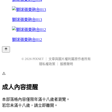
獅球嶺東砲台013
獅球嶺東砲台012
© 2026
PIXNET
｜
文章與圖片權利屬原作者所有
隱私權政策
｜
服務聲明
⚠️
成人內容提醒
本部落格內容僅限年滿十八歲者瀏覽。
若您未滿十八歲，請立即離開。