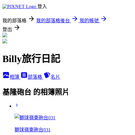
登入
我的部落格
我的部落格後台
我的帳號
登出
Billy旅行日記
相簿
部落格
名片
基隆砲台 的相簿照片
獅球嶺東砲台031