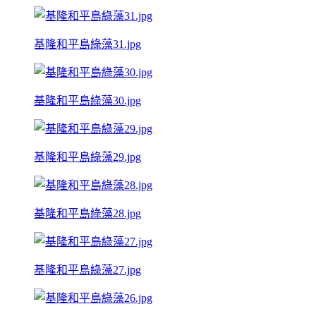
基隆和平島綠藻31.jpg
基隆和平島綠藻30.jpg
基隆和平島綠藻29.jpg
基隆和平島綠藻28.jpg
基隆和平島綠藻27.jpg