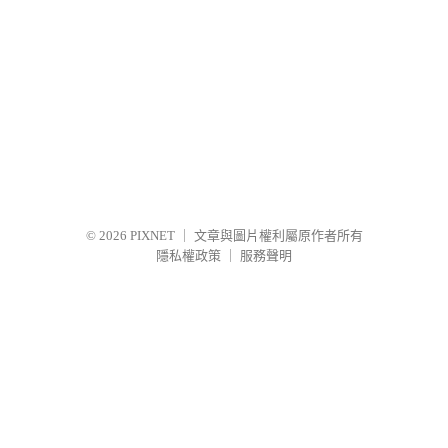
© 2026
PIXNET
｜
文章與圖片權利屬原作者所有
隱私權政策
｜
服務聲明