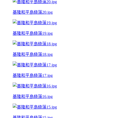
基隆和平島綠藻20.jpg
基隆和平島綠藻19.jpg
基隆和平島綠藻18.jpg
基隆和平島綠藻17.jpg
基隆和平島綠藻16.jpg
基隆和平島綠藻15.jpg