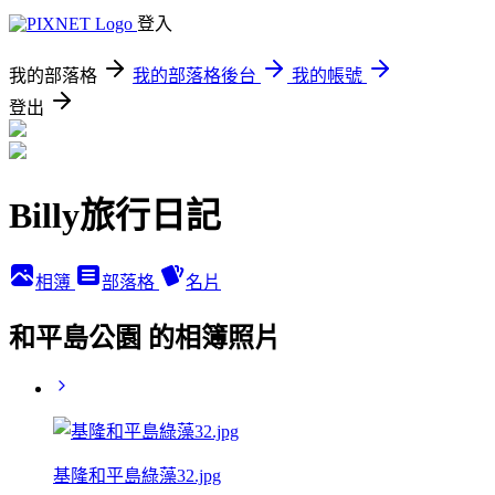
登入
我的部落格
我的部落格後台
我的帳號
登出
Billy旅行日記
相簿
部落格
名片
和平島公園 的相簿照片
基隆和平島綠藻32.jpg