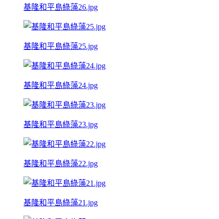
基隆和平島綠藻26.jpg
基隆和平島綠藻25.jpg
基隆和平島綠藻24.jpg
基隆和平島綠藻23.jpg
基隆和平島綠藻22.jpg
基隆和平島綠藻21.jpg