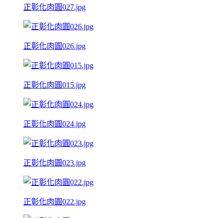
正彰化肉圓027.jpg
正彰化肉圓026.jpg
正彰化肉圓015.jpg
正彰化肉圓024.jpg
正彰化肉圓023.jpg
正彰化肉圓022.jpg