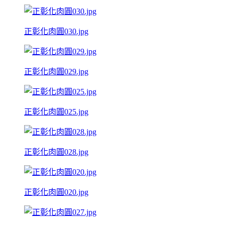
正彰化肉圓030.jpg
正彰化肉圓029.jpg
正彰化肉圓025.jpg
正彰化肉圓028.jpg
正彰化肉圓020.jpg