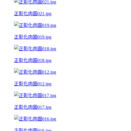
正彰化肉圓021.jpg
正彰化肉圓019.jpg
正彰化肉圓018.jpg
正彰化肉圓012.jpg
正彰化肉圓017.jpg
正彰化肉圓016.jpg