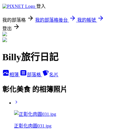
登入
我的部落格
我的部落格後台
我的帳號
登出
Billy旅行日記
相簿
部落格
名片
彰化美食 的相簿照片
正彰化肉圓031.jpg