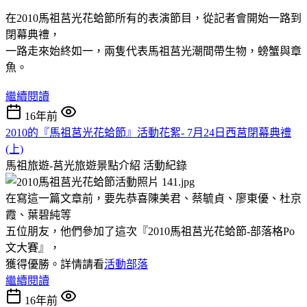
在2010馬祖莒光花蛤節所有的表演節目，從記者會開始一路到
閉幕典禮，
一路走來始終如一，兩隻代表馬祖莒光潮間帶生物，螃蟹與章
魚。
繼續閱讀
16年前
2010的『馬祖莒光花蛤節』活動花絮- 7月24日西莒閉幕典禮
(上)
馬祖旅遊-莒光旅遊景點介紹
活動紀錄
在寫這一篇文章前，要先恭喜陳美君、蔡毓貞、廖東優、杜京
霞、葉碧純等
五位朋友，他們參加了這次『2010馬祖莒光花蛤節-部落格Po
文大賽』，
獲得優勝。詳情請看
活動部落
繼續閱讀
16年前