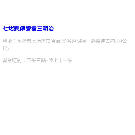
七堵家傳營養三明治
地址：基隆市七堵區崇智街(從省道明德一路轉進去約100公
尺)
營業時間：下午三點~晚上十一點