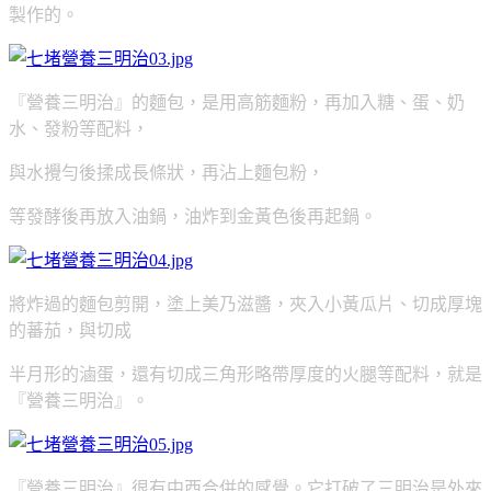
製作的。
『營養三明治』的麵包，是用高筋麵粉，再加入糖、蛋、奶
水、發粉等配料，
與水攪勻後揉成長條狀，再沾上麵包粉，
等發酵後再放入油鍋，油炸到金黃色後再起鍋。
將炸過的麵包剪開，塗上美乃滋醬，夾入小黃瓜片、切成厚塊
的蕃茄，
與切成
半月形的滷蛋，還有切成三角形略帶厚度的火腿等配料，就是
『營養三明治』。
『營養三明治』很有中西合併的感覺。它打破了三明治是外來