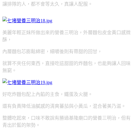
讓排隊的人，都不會等太久，真讓人配服。
美麗年輕正妹所做出來的營養三明治，外層麵包皮金黃口感微
酥，
內層麵包芯膨鬆綿密，細嚼後則有帶甜的回甘，
就算不夾任何東西，直接吃這甜甜的炸麵包，也能夠讓人回味
無窮。
好吃炸麵包配上內餡的主食，鐵蛋及火腿。
還有負責降低油膩感的清爽蕃茄與小黃瓜，混合著美乃滋。
整體吃起來，口味不敢說有勝過基隆廟口的營養三明治，但有
青出於藍的架勢。