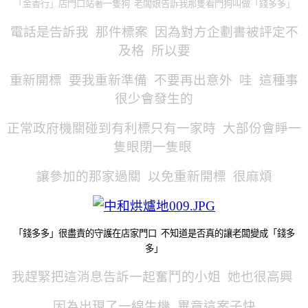
「金香行」店門口站著一隻狗 老闆娘告訴我那隻看門狗叫做「錢多多」
電話是告訴我 那件標案 因為對方企劃書被評定不
及格
所以要
重新開標 要我重新準備 不要再出意外 哇 這種事
很少會發生的
正常政府機關碰到有利標只有一家時 大部份會睜一
隻眼閉一隻眼
讓參加的那家過關 以免重新開標 很麻煩
「錢多多」很盡責的守護在店家門口 不知道是否真的讓老闆變成「錢多
多」
我趕緊把這消息告訴一起奮鬥的小姐 她也很高興
因為出現了一線生機 畢竟這案子快