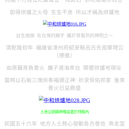
如得烘爐之火母 生生不息 所以才稱為烘爐地
註生娘娘 在台灣的廟宇 屬於常看到的神明之一
清乾隆初年 福建省漳州府紹安縣呂氏先祖華現公
（德進）
由原籍背負香火 攜子渡海來台 開墾烘爐地現址
當時以石板三塊供奉福德正神 祈求保佑邦家 後來
香火日益鼎盛
土地公銅鑄神像設置於拜殿內
民國五十六年 地方人士熱心發動各方善信 奔走宣