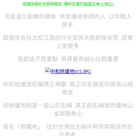
烘爐地廟的大廳神像前 陳列多尊的福德正神(土地公)
可能是比較晚的關係 來烘爐地祭拜的人 以年輕人
居多
跟我常去台北松江路的行天宮與大龍峒保安宮 感覺
上差很多
但是這不是重點 祭拜要有誠心比較重要
中和烘爐地的福德正神廟 真正的名稱是叫做南山福
德宮
而烘爐地則是一座山的名稱 真正的名稱是烘爐地山
或南勢角山
俗名「烘爐地」 位於台灣台北縣中和市與新店市的
交界處