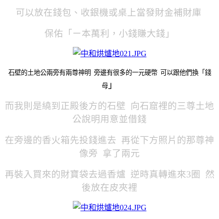
可以放在錢包、收銀機或桌上當發財金補財庫
保佑「ㄧ本萬利，小錢賺大錢」
石壁的土地公兩旁有兩尊神明 旁邊有很多的一元硬幣 可以跟他們換「錢
」
母
而我則是繞到正殿後方的石壁 向石窟裡的三尊土地
公說明用意並借錢
在旁邊的香火箱先投錢進去 再從下方照片的那尊神
像旁 拿了兩元
再裝入買來的財寶袋去過香爐 逆時真轉進來3圈 然
後放在皮夾裡