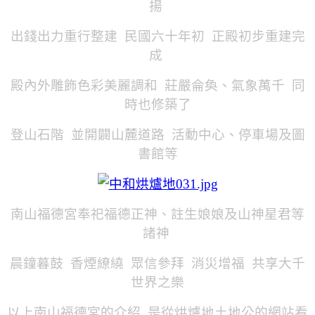
揚
出錢出力重行整建 民國六十年初 正殿初步重建完
成
殿內外雕飾色彩美麗調和 莊嚴侖奐、氣象萬千
同
時也修築了
登山石階 並開闢山麓道路 活動中心、停車場及圖
書館等
南山福德宮奉祀福德正神、註生娘娘及山神星君等
諸神
晨鐘暮鼓 香煙繚繞 眾信參拜 消災增福 共享大千
世界之樂
以上南山福德宮的介紹 是從烘爐地土地公的網站看