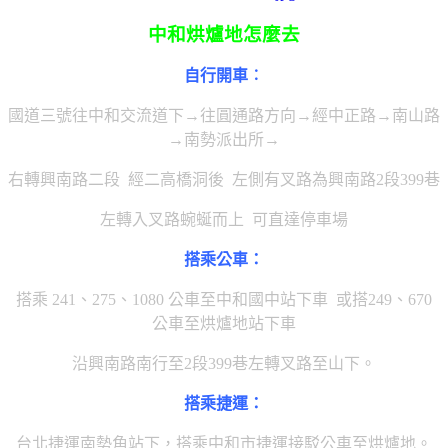
中和烘爐地怎麼去
自行開車︰
國道三號往中和交流道下→往圓通路方向→經中正路→南山路
→南勢派出所→
右轉興南路二段 經二高橋洞
後 左側有叉路為興南路2段399巷
左轉入叉路蜿蜒而上 可直達停車場
搭乘公車：
搭乘 241、275、1080 公車至中和國中站下車 或搭249、670
公車至烘爐地站下車
沿興南路南行至2段
399巷左轉叉路至山下。
搭乘捷運：
台北捷運南勢角站下，搭乘中和市捷運接駁公車至烘爐地。