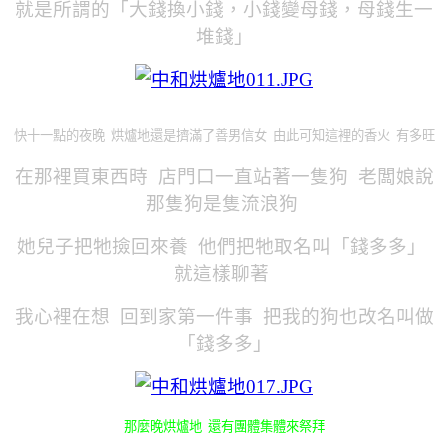
就是所謂的「大錢換小錢，小錢變母錢，母錢生一
堆錢」
快十一點的夜晚 烘爐地還是擠滿了善男信女 由此可知這裡的香火 有多旺
在那裡買東西時 店門口一直站著一隻狗 老闆娘說
那隻狗是隻流浪狗
她兒子把牠撿回來養 他們把牠取名叫「錢多多」
就這樣聊著
我心裡在想 回到家第一件事 把我的狗也改名叫做
「錢多多」
那麼晚烘爐地 還有團體集體來祭拜