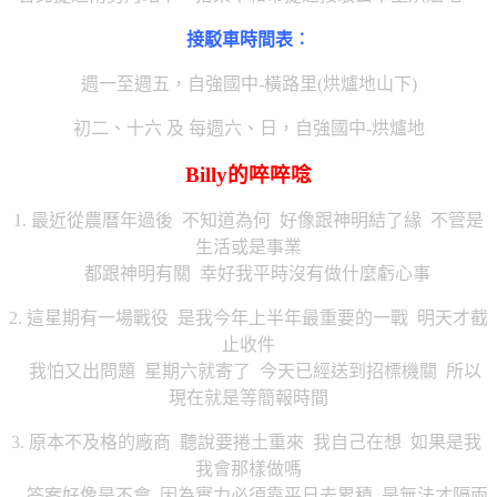
接駁車時間表︰
週一至週五，自強國中-橫路里(烘爐地山下)
初二、十六 及 每週六、日，自強國中-烘爐地
Billy的啐啐唸
1. 最近從農曆年過後 不知道為何 好像跟神明結了緣 不管是
生活或是事業
都跟神明有關 幸好我平時沒有做什麼虧心事
2. 這星期有一場戰役 是我今年上半年最重要的一戰 明天才截
止收件
我怕又出問題 星期六就寄了 今天已經送到招標機關 所以
現在就是等簡報時間
3. 原本不及格的廠商 聽說要捲土重來 我自己在想 如果是我
我會那樣做嗎
答案好像是不會 因為實力必須靠平日去累積 是無法才隔兩