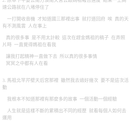
2. 原本下午要去南方澳南天宮去跟媽祖報告進度 結果一上高
速公路就在八堵停住了
一打開收音機 才知道國三那裡出事 就打道回府 唉 真的天
有不測風雲 人在事上
真的很多事 是不用太計較 這次在趕金媽祖的稿子 在弄照
片時 一直覺得媽祖在看我
讓我打起精神一直做下去 所以真的很多事情
冥冥之中都有人在看
3. 馬祖北竿芹壁天后宮那裡 雖然我去過好幾次 要不是這次活
動
我根本不知道那裡有那麼多的故事 一個活動一個經驗
人生就是這樣不斷的累積出不同的經歷 就看每個人如何去
運用