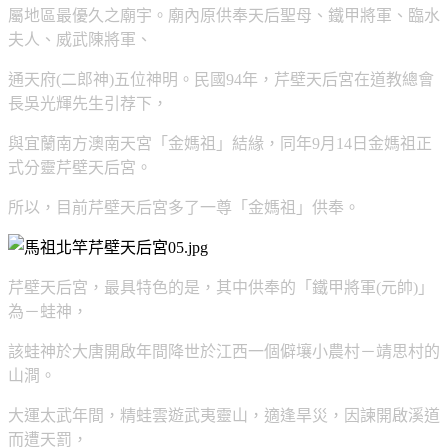
屬地區最優久之廟宇。廟內原供奉天后聖母、鐵甲將軍、臨水
夫人、威武陳將軍、
通天府(二郎神)五位神明。民國94年，芹壁天后宮在道教總會
長吳光輝先生引荐下，
與宜蘭南方澳南天宮「金媽祖」結緣，同年9月14日金媽祖正
式分靈芹壁天后宮。
所以，目前芹壁天后宮多了一尊「金媽祖」供奉。
芹壁天后宮，最具特色的是，其中供奉的「鐵甲將軍(元帥)」
為－蛙神，
該蛙神於大唐開啟年間降世於江西一個僻壤小農村－靖思村的
山澗。
大運太武年間，精蛙雲遊武夷靈山，適逢旱災，因諫開啟溪道
而遭天罰，