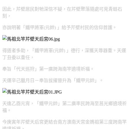
因此，芹壁居民對牠深信不疑，在芹壁聚落隨處可見青蛙石
刻，
亦說明著「鐵甲將軍(元帥) 」給予芹壁村民的信仰首護。
得道者多助，「鐵甲將軍(元帥) 」德行，深獲天尊器重。天運
丁丑委以重任，
奉旨「代天巡狩」第一廣跨海南竿遶境祈福。
天運辛己臘月日－奉旨拔擢晉升為「鐵甲元帥」。
天逢乙酉元宵，「鐵甲元帥」第二廣率民跨海至莒光鄉遶境祈
福。
今庚寅年芹壁天后宮更結合南方澳南天宮金媽祖第三度跨南竿
遶境祈福，