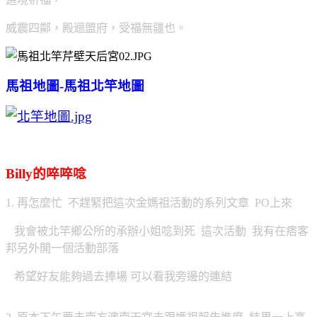
威震四鄰，殿逦盟府，受福無疆也。
馬祖地圖-馬祖北竿地圖
Billy的啐啐唸
1. 再怎麼忙 不趕緊把這次金媽祖活動的系列文章 PO上來
我會被北竿鄉公所的承辦小姐唸到死 這次活動 我有在痞客
邦另外開一個活動部落
希望好友能夠過去捧場 可以看我旁邊的連結