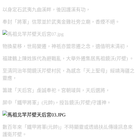
以身定石武夷九曲溪畔，後因護溪有功，
奉封「將軍」信眾並於武夷金雞社旁立廟，香煙不絕。
物換星移，世局變遷，神祇亦盟思遷之念，適值明末清初，
福建鶴上陳姓族代為避戰亂，大舉外遷集居馬祖鏡沃(芹壁) 。
至清同治年間鏡沃芹壁村民，為感念「天上聖母」綏靖海疆之
靈應，
籌建「天后宮」虔誠奉祀。宮朝竣與，天后選將，
屏中「鐵甲將軍」(元帥)，授旨鏡沃(芹壁)守護神。
數百年來「鐵甲將軍(元帥)」不時顯靈或透過扶乩傳達訊息來
護衛芹壁。