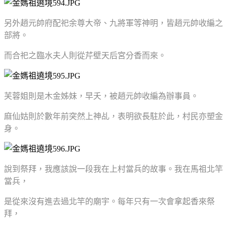
另外趙元帥府配祀余尊大帝、九將軍等神明，皆趙元帥收編之
部將。
而合祀之臨水夫人則從芹壁天后宮分香而來。
芙蓉姐則是木金姊妹，早夭，被趙元帥收編為辦事員。
麻仙姑則於數年前突然上神乩，表明欲長駐於此，村民亦塑金
身。
說到祭拜，我應該說一段我在上村當兵的故事。我在馬祖北竿
當兵，
是從來沒有進去過北竿的廟宇。每年只有一次會拿起香來祭
拜，