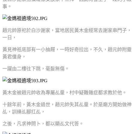
事。
趙元帥原祀於白沙謝家，當地居民黃木金經常去謝家串門子，
一日，
黃見神祇底部有一小抽屜，一時好奇拉出，不久，趙元帥附靈
黃君僮身，
一躍由二樓往下跳，毫髮無傷。
黃木金被趙元帥收為專屬乩童，村中疑難雜症都求教於他。
十餘年前，黃木金過世，
趙元帥失其乩童。於是廟方開始做神
乩，訓練乩腳扛乩，
之後，凡求神問卜，都以顯乩文代答。