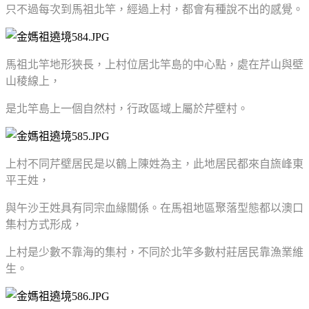
只不過每次到馬祖北竿，經過上村，都會有種說不出的感覺。
馬祖北竿地形狹長，上村位居北竿島的中心點，處在芹山與壁
山稜線上，
是北竿島上一個自然村，行政區域上屬於芹壁村。
上村不同芹壁居民是以鶴上陳姓為主，此地居民都來自旒峰東
平王姓，
與午沙王姓具有同宗血緣關係。在馬祖地區聚落型態都以澳口
集村方式形成，
上村是少數不靠海的集村，不同於北竿多數村莊居民靠漁業維
生。