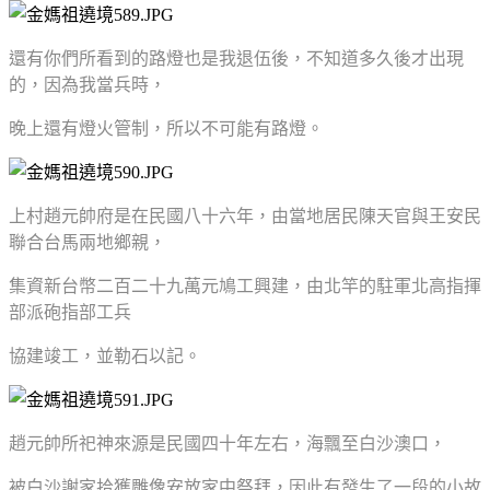
還有你們所看到的路燈也是我退伍後，不知道多久後才出現
的，因為我當兵時，
晚上還有燈火管制，所以不可能有路燈。
上村趙元帥府是在民國八十六年，由當地居民陳天官與王安民
聯合台馬兩地鄉親，
集資新台幣二百二十九萬元鳩工興建，由北竿的駐軍北高指揮
部派砲指部工兵
協建竣工，並勒石以記。
趙元帥所祀神來源是民國四十年左右，海飄至白沙澳口，
被白沙謝家拾獲雕像安放家中祭拜，因此有發生了一段的小故