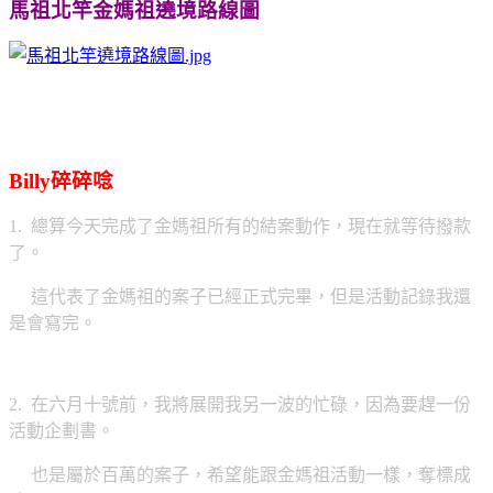
馬祖北竿金媽祖遶境路線圖
Billy碎碎唸
1. 總算今天完成了金媽祖所有的結案動作，現在就等待撥款
了。
這代表了金媽祖的案子已經正式完畢，但是活動記錄我還
是會寫完。
2. 在六月十號前，我將展開我另一波的忙碌，因為要趕一份
活動企劃書。
也是屬於百萬的案子，希望能跟金媽祖活動一樣，奪標成