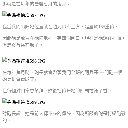
那就是在每年的農曆七月的鬼月。
我當兵的砲陣地位置就在趙元帥府上方，是屬於155重砲，
因此砲是放置在砲陣地裡，有四個砲口，現在是砲還在裡面，
但是沒有兵在顧了。
在每年鬼月時，砲長就會帶著我們全班的阿兵哥(一門砲一個
砲兵班負責顧守)，
在每個射口拿香祭拜。然後把砲陣地的四周插滿了香。
聽砲長說，這是前人傳下來的傳統，因為所顧的砲是打過砲戰
的，