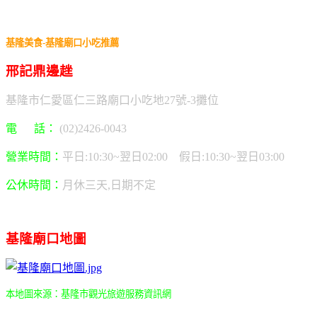
基隆美食-基隆廟口小吃推薦
邢記鼎邊趖
基隆市仁愛區仁三路廟口小吃地27號-3攤位
電 話：
(02)
2426-0043
營業時間：
平日:10:30~翌日02:00
假日:10:30~翌日03:00
公休時間：
月休三天,日期不定
基隆廟口地圖
本地圖來源：基隆市觀光旅遊服務資訊網