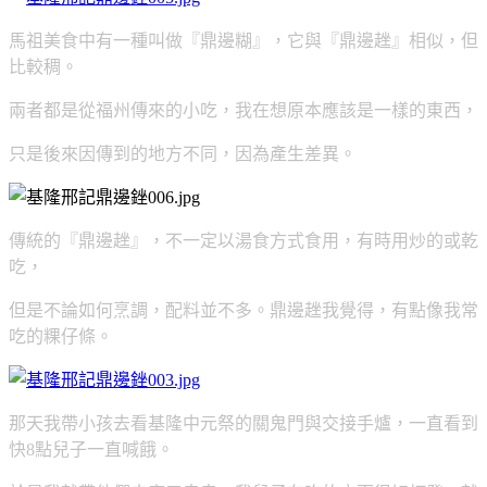
馬祖美食中有一種叫做『鼎邊糊』，它與『鼎邊趖』相似，但
比較稠。
兩者都是從福州傳來的小吃，我在想原本應該是一樣的東西，
只是後來因傳到的地方不同，因為產生差異。
傳統的『鼎邊趖』，不一定以湯食方式食用，有時用炒的或乾
吃，
但是不論如何烹調，配料並不多。鼎邊趖我覺得，有點像我常
吃的粿仔條。
那天我帶小孩去看基隆中元祭的關鬼門與交接手爐，一直看到
快8點兒子一直喊餓。