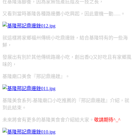
在基隆落腳後，因為家無恆產庇蔭及一技之長，
又看到當時基隆各種路邊攤小吃興起，因此靈機一動......。
就這樣將家鄉福州傳統小吃鼎邊銼，結合基隆特有的一些海
鮮，
發展出有別於其他傳統路邊小吃，創出香Q又好吃且有家鄉風
味的，
基隆廟口美食『邢記鼎邊趖』。
基隆美食系列-基隆廟口小吃推薦的『邢記鼎邊趖』介紹，就
到此結束。
未來將會有更多的基隆美食會介紹給大家。
敬請期待^_^