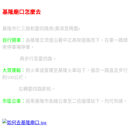
基隆廟口怎麼去
基隆市仁三路和愛四路旁(奠濟宮周圍)
自行開車：
由基隆交流道沿著中正高架道路而下，在東一碼頭
旁停車場停車，
再步行至愛四路。
大眾運輸：
搭火車或客運至基隆火車站下，循忠一路直走步行
約100公尺，
右轉愛四路即抵。
市區公車：
搭乘基隆市各線公車至二信循環站下，均可到達。