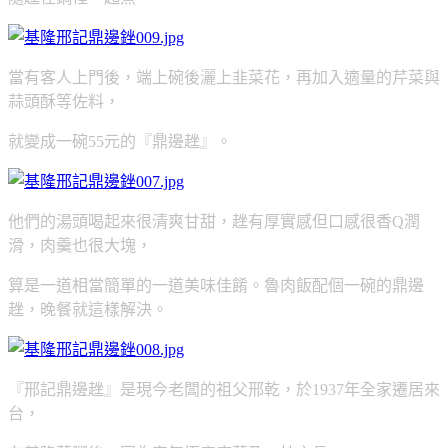
當有客人上門後，端上碗後灑上韭菜花，再加入適量的芹菜與
蒜頭酥等佐料，
就變成一碗55元的『鼎邊趖』。
他們的湯頭喝起來很清爽甘甜，趖有厚實感但口感很香Q潤
滑，肉羹也很大塊，
算是一道相當簡單的一道美味佳餚。魯肉飯配個一碗的鼎邊
趖，晚餐就這樣解決。
『邢記鼎邊趖』是現今老闆的祖父邢乾，於1937年全家遷居來
台，