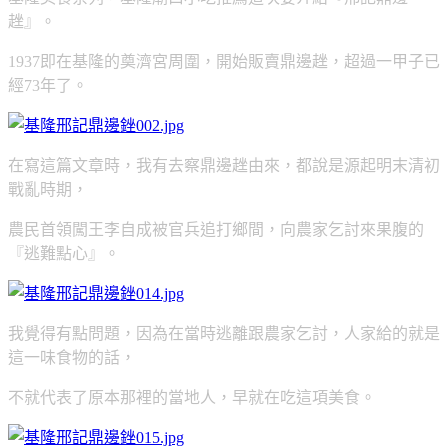
趖』。
1937即在基隆的奠濟宮周圍，開始販賣鼎邊趖，超過一甲子已
經73年了。
在寫這篇文章時，我有去察鼎邊趖由來，都說是源起明末清初
戰亂時期，
農民首領闖王李自成被官兵追打鄉間，向農家乞討來果腹的
『逃難點心』。
我覺得有點問題，因為在當時逃離跟農家乞討，人家給的就是
這一味食物的話，
不就代表了原本那裡的當地人，早就在吃這項美食。