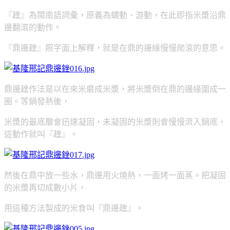
『趖』為閩南語詞彙，原義為蠕動、游動，在此即指米漿沿鼎
邊翻滾的動作。
『鼎邊趖』照字面上解釋，就是在鼎的邊緣慢慢爬滾的意思。
鼎邊趖作法是以在來米磨成米漿，將米漿倒在鼎的邊緣圍成一
圈。等鍋發熱後，
米漿的最底層會迅速凝固，未凝固的米漿則會慢慢流入鍋底，
這動作就叫『趖』。
然後在鼎中放一些水，鼎邊用火燒熱，一面烤一面蒸。把凝固
的米漿再切成數小片，
用這種方法製成的米食叫『鼎邊趖』。