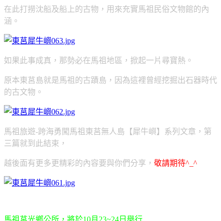
在此打撈沈船及船上的古物，用來充實馬祖民俗文物館的內
涵。
如果此事成真，那勢必在馬祖地區，掀起一片尋寶熱。
原本東莒島就是馬祖的古蹟島，因為這裡曾經挖掘出石器時代
的古文物。
馬祖旅遊-跨海勇闖馬祖東莒無人島【犀牛嶼】系列文章，第
三篇就到此結束，
越後面有更多更精彩的內容要與你們分享，
敬請期待^_^
馬祖莒光鄉公所，將於10月23~24日舉行