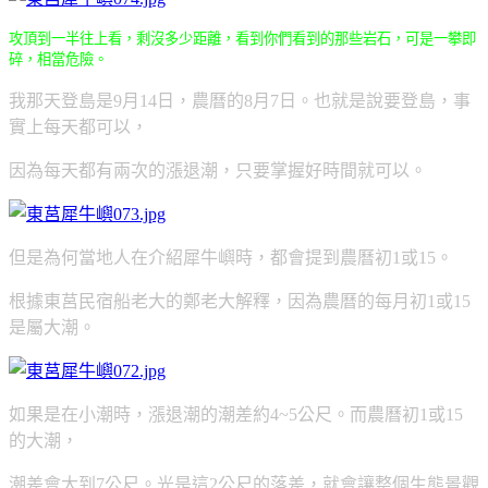
攻頂到一半往上看，剩沒多少距離，看到你們看到的那些岩石，可是一攀即
碎，相當危險。
我那天登島是9月14日，農曆的8月7日。也就是說要登島，事
實上每天都可以，
因為每天都有兩次的漲退潮，只要掌握好時間就可以。
但是為何當地人在介紹犀牛嶼時，都會提到農曆初1或15。
根據東莒民宿船老大的鄭老大解釋，因為農曆的每月初1或15
是屬大潮。
如果是在小潮時，漲退潮的潮差約4~5公尺。而農曆初1或15
的大潮，
潮差會大到7公尺。光是這2公尺的落差，就會讓整個生態景觀