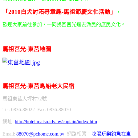
「2010白犬討沰尋章趣-馬祖節慶文化活動」
，
歡迎大家前往參加，一同找回莒光過去漁民的庶民文化。
馬祖莒光-東莒地圖
馬祖莒光-東莒島船老大民宿
馬祖東莒大坪村72號
Tel: 0836-88022 Fax: 0836-88070
網址:
http://hotel.matsu.idv.tw/captain/index.htm
Email:
88070@pchome.com.tw
網路相簿：
吃喝玩樂釣魚在東