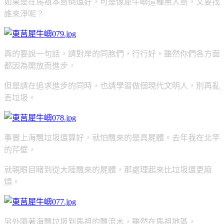
如果是在馬祖本島倒還好，可是像犀牛嶼這種無人島，又要找
誰來淨呢？
真的要說一句話，請對岸的同胞們，行行好。雖然你們各方面
都因為開放而進步，
但是請在追求進步的同時，也請學習做個現代文明人，別再亂
丟垃圾。
事實上海飄垃圾還算好，就怕飄來的是具屍體。去年我在北竿
的芹壁，
就親眼目睹到從大陸飄來的屍體，那處理起來比垃圾還更麻
煩。
另外隨著海飄垃圾到馬祖的飄流木，雖然在馬祖地區，