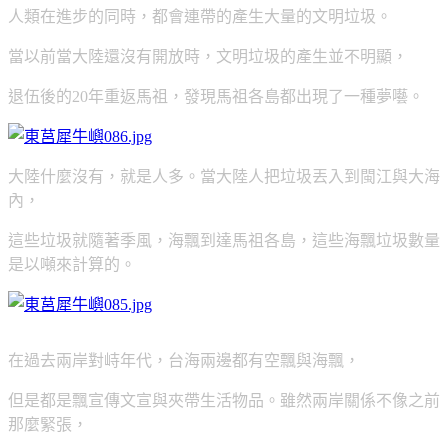
人類在進步的同時，都會連帶的產生大量的文明垃圾。
當以前當大陸還沒有開放時，文明垃圾的產生並不明顯，
退伍後的20年重返馬祖，發現馬祖各島都出現了一種夢囈。
大陸什麼沒有，就是人多。當大陸人把垃圾丟入到閩江與大海
內，
這些垃圾就隨著季風，海飄到達馬祖各島，這些海飄垃圾數量
是以噸來計算的。
在過去兩岸對峙年代，台海兩邊都有空飄與海飄，
但是都是飄宣傳文宣與夾帶生活物品。雖然兩岸關係不像之前
那麼緊張，