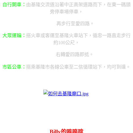
自行開車：
由基隆交流道沿著中正高架道路而下，在東一碼頭
旁停車場停車，
再步行至愛四路。
大眾運輸：
搭火車或客運至基隆火車站下，循忠一路直走步行
約100公尺，
右轉愛四路即抵。
市區公車：
搭乘基隆市各線公車至二信循環站下，均可到達。
Billy的啐啐唸