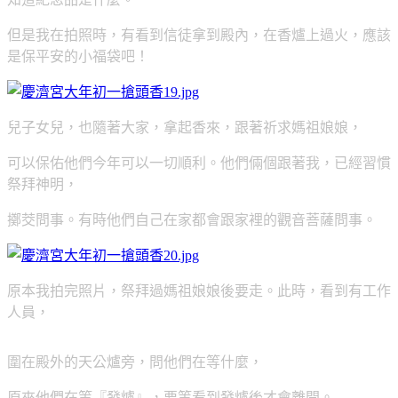
但是我在拍照時，有看到信徒拿到殿內，在香爐上過火，應該
是保平安的小福袋吧！
兒子女兒，也隨著大家，拿起香來，跟著祈求媽祖娘娘，
可以保佑他們今年可以一切順利。他們倆個跟著我，已經習慣
祭拜神明，
擲茭問事。有時他們自己在家都會跟家裡的觀音菩薩問事。
原本我拍完照片，祭拜過媽祖娘娘後要走。此時，看到有工作
人員，
圍在殿外的天公爐旁，問他們在等什麼，
原來他們在等『發爐』，要等看到發爐後才會離開。