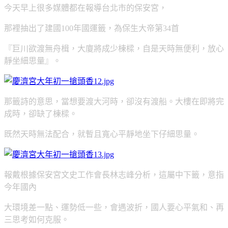
今天早上很多媒體都在報導台北市的保安宮，
那裡抽出了建國100年國運籤，
為保生大帝第34首
『巨川欲渡無舟楫，大廈將成少棟樑，自是天時無便利，放心
靜坐細思量』。
那籤詩的意思，當想要渡大河時，卻沒有渡船。大樓在即將完
成時，卻缺了棟樑。
既然天時無法配合，就暫且寬心平靜地坐下仔細思量。
報戴根據保安宮文史工作會長林志峰分析，這屬中下籤，
意指
今年國內
大環境差一點、運勢低一些，
會遇波折，國人要心平氣和、再
三思考如何克服。