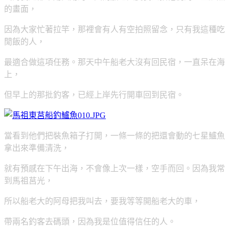
的畫面，
因為大家忙著拉竿，那裡會有人有空拍照留念，只有我這種吃
閒飯的人，
最適合做這項任務。那天中午船老大沒有回民宿，一直呆在海
上，
但早上的那批釣客，已經上岸先行開車回到民宿。
當看到他們把裝魚箱子打開，一條一條的把還會動的七星鱸魚
拿出來準備清洗，
就有預感在下午出海，不會像上次一樣，空手而回。因為我常
到馬祖莒光，
所以船老大的阿母把我叫去，要我等等開船老大的車，
帶兩名釣客去碼頭，因為我是位值得信任的人。