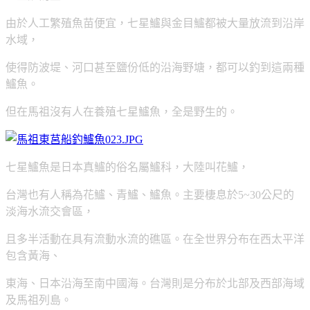
由於人工繁殖魚苗便宜，七星鱸與金目鱸都被大量放流到沿岸
水域，
使得防波堤、河口甚至鹽份低的沿海野塘，都可以釣到這兩種
鱸魚。
但在馬祖沒有人在養殖七星鱸魚，全是野生的。
七星鱸魚是日本真鱸的俗名屬鱸科，大陸叫花鱸，
台灣也有人稱為花鱸、青鱸、鱸魚。主要棲息於5~30公尺的
淡海水流交會區，
且多半活動在具有流動水流的礁區。在全世界分布在西太平洋
包含黃海、
東海、日本沿海至南中國海。台灣則是分布於北部及西部海域
及馬祖列島。