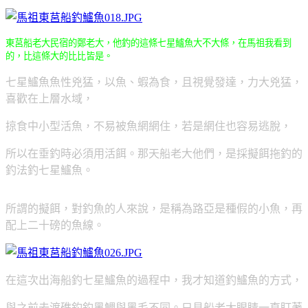
東莒船老大民宿的鄭老大，他釣的這條七星鱸魚大不大條，在馬祖我看到
的，比這條大的比比皆是。
七星鱸魚魚性兇猛，以魚、蝦為食，且視覺發達，力大兇猛，
喜歡在上層水域，
掠食中小型活魚，不易被魚網網住，若是網住也容易逃脫，
所以在垂釣時必須用活餌。那天船老大他們，是採擬餌拖釣的
釣法釣七星鱸魚。
所謂的擬餌，對釣魚的人來說，是稱為路亞是種假的小魚，再
配上二十磅的魚線。
在這次出海船釣七星鱸魚的過程中，我才知道釣鱸魚的方式，
與之前去渡礁釣釣黑鯛與黑毛不同。只見船老大眼睛一直盯著