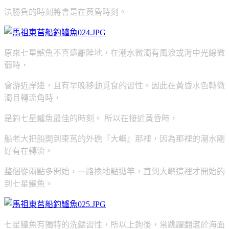
決勝負的時刻將會是在黃昏時刻。
原來七星鱸魚不喜遠離陸地，在潮水微濁有風浪或海中光線微
弱時，
會游近岸邊，且有早晚移動覓食的習性。因此在黃昏水色轉微
濁且轉流角時，
是釣七星鱸魚最佳的時刻。 所以在接近黃昏時，
船老大把船開到東莒的外礁『大嶼』那裡，因為那裡的潮水剛
好有在轉流。
整個從兩點多開始，一路換地點拋竿，直到大嶼這裡才開始釣
到七星鱸魚。
七星鱸魚有獨特的洗鰓習性，所以上鉤後，常跳躍翻滾於海面