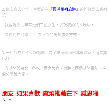
2. 這次會去北竿，主要是有
『慢活馬祖旅遊』
的粉絲要去馬祖
玩，
我要過去北竿帶她們三位女生，去玩我的私人玩法，
是你們在網路上， 看不到的馬祖旅遊方式。
3. 一口氣成立不少粉絲團，為了讓每個內容都很豐富，
這星期
已經
在基隆與台北，各吃了兩家美食，也跑了兩個基隆景點，
準
備分享給大家。
朋友 如果喜歡 麻煩推薦在下 感恩啦
^_^