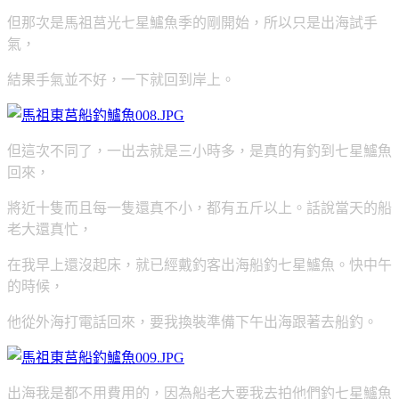
但那次是馬祖莒光七星鱸魚季的剛開始，所以只是出海試手
氣，
結果手氣並不好，一下就回到岸上。
但這次不同了，一出去就是三小時多，是真的有釣到七星鱸魚
回來，
將近十隻而且每一隻還真不小，都有五斤以上。話說當天的船
老大還真忙，
在我早上還沒起床，就已經戴釣客出海船釣七星鱸魚。快中午
的時候，
他從外海打電話回來，要我換裝準備下午出海跟著去船釣。
出海我是都不用費用的，因為船老大要我去拍他們釣七星鱸魚