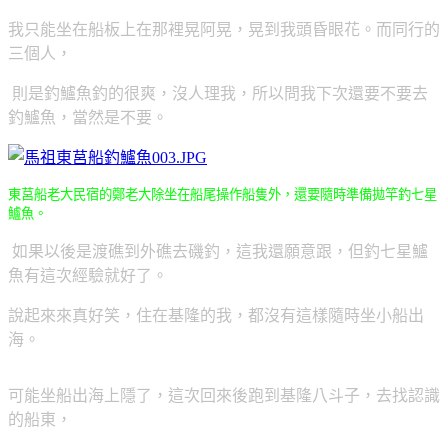
我只能坐在船板上在那裡晃阿晃，晃到我頭昏眼花。而同行的
三個人，
則是
釣鱸魚釣的很爽，沒人理我，所以問我下次還要不要去
釣鱸魚，當然是不要。
東莒船老大民宿的鄭老大除坐在船尾操作船隻外，還要隨時準備拋竿釣七星
鱸魚。
如果以後是渡礁到外礁去磯釣，這我還願意跟，但釣七星鱸
魚有這次經驗就好了。
說起來來真好笑，住在基隆的我，都沒有這樣隨時坐小船出
海。
可能坐船出海上隱了，這次回來後跑到基隆八斗子，去找認識
的船東，