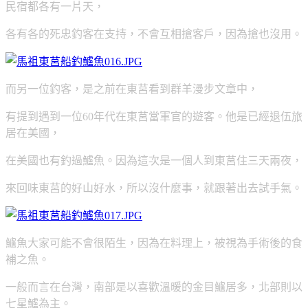
民宿都各有一片天，
各有各的死忠釣客在支持，不會互相搶客戶，因為搶也沒用。
而另一位釣客，是之前在東莒看到群羊漫步文章中，
有提到遇到一位60年代在東莒當軍官的遊客。他是已經退伍旅
居在美國，
在美國也有釣過鱸魚。因為這次是一個人到東莒住三天兩夜，
來回味東莒的好山好水，所以沒什麼事，就跟著出去試手氣。
鱸魚大家可能不會很陌生，因為在料理上，被視為手術後的食
補之魚。
一般而言在台灣，南部是以喜歡溫暖的金目鱸居多，北部則以
七星鱸為主。