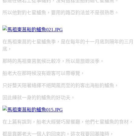
都是在礁岩上從事磯釣，沒有這樣坐船釣過七星鱸魚。
所以他對釣七星鱸魚，要用的路亞釣法並不是很熟悉。
在馬祖東莒的七星鱸魚季，是在每年的十一月底到隔年的三月
底，
那時的馬祖東莒氣候比較冷，所以是旅遊淡季。
船老大在那時候沒有遊客可以帶導覽，
只好整天陪著絡繹不絕聞風而至的釣客出海船釣鱸魚，
因此練就一身的釣鱸魚的好功夫。
在上篇有說到，船老大經營巧屋餐廳，他們七星鱸魚的食材，
都是靠鄭老大一個人釣回來的。這次我要回基隆時，