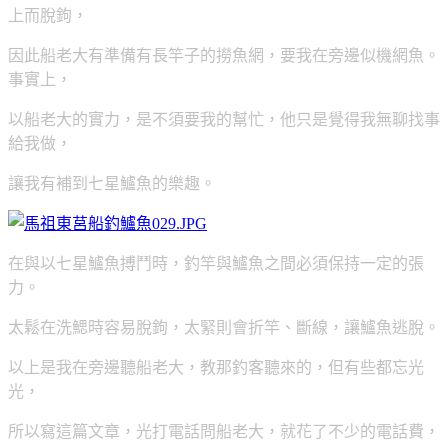
上而脫鉤，
因此船老大有準備有長竿子的撈魚網，要我在旁邊似機網魚。
事實上，
以船老大的實力，是不須要我的幫忙，他只是覺得我無聊找事
給我做，
讓我有補到七星鱸魚的樂趣。
在與以七星鱸魚搏鬥時，釣竿與鱸魚之間必須保持一定的張
力。
太鬆在洗鰓時容易脫鉤，太緊則會折竿、斷線，讓鱸魚逃脫。
以上是我在旁邊聽船老大，教那釣客聽來的，但有些都忘光
光，
所以寫這篇文章，光打電話問船老大，就花了不少的電話費，