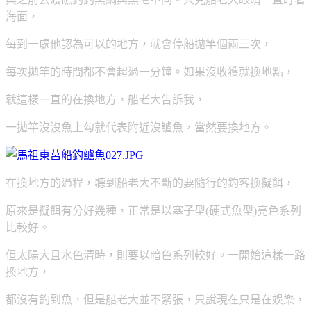
海面，
每到一處他認為可以的地方，就會停船拋竿個兩三次，
每次拋竿的時間都不會超過一分鐘。如果沒收獲就換地點，
就這樣一直的在換地方，船老大告訴我，
一拋竿沒沒魚上勾就代表附近沒鱸魚，當然要換地方。
在換地方的過程，聽到船老大不斷的要隨行的釣客換擬餌，
原來是擬餌有分好幾種，正常是以塞子型(硬式魚型)亮色系列
比較好。
但太陽大且水色清時，則要以暗色系列較好。一開始這樣一路
換地方，
都沒有釣到魚，但是船老大並不緊張，只說現在只是在娛樂，