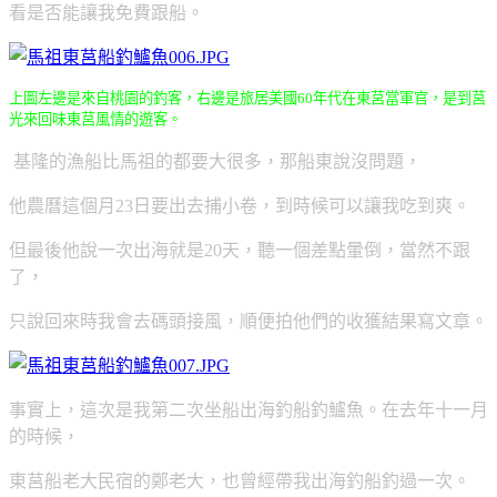
看是否能讓我免費跟船。
上圖左邊是來自桃園的釣客，右邊是旅居美國60年代在東莒當軍官，是到莒
光來回味東莒風情的遊客。
基隆的漁船比馬祖的都要大很多，那船東說沒問題，
他農曆這個月23日要出去捕小卷，到時候可以讓我吃到爽。
但最後他說一次出海就是20天，聽一個差點暈倒，當然不跟
了，
只說回來時我會去碼頭接風，順便拍他們的收獲結果寫文章。
事實上，這次是我第二次坐船出海釣船釣鱸魚。在去年十一月
的時候，
東莒船老大民宿的鄭老大，也曾經帶我出海釣船釣過一次。