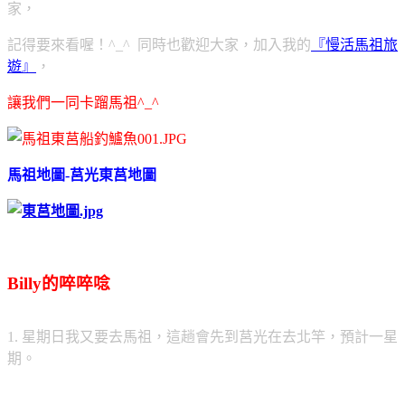
家，
記得要來看喔！^_^ 同時也歡迎大家，加入我的
『慢活馬祖旅
遊』
，
讓我們一同卡蹓馬祖^_^
馬祖地圖-莒光東莒地圖
Billy的啐啐唸
1. 星期日我又要去馬祖，這趟會先到莒光在去北竿，預計一星
期。