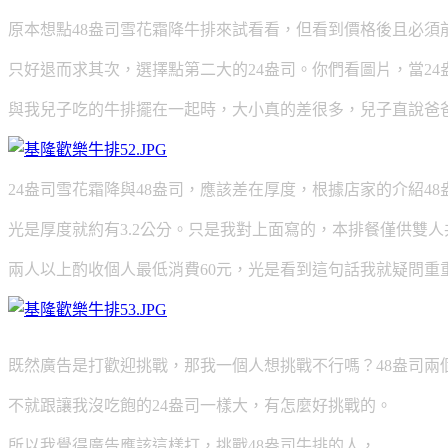
原本想點48盎司雪花霜降牛排來試看看，但看到價格後且必須
只好退而求其次，選擇點第二大的24盎司。你們看圖片，
當24
與我兒子吃的牛排擺在一起時，大小真的差很多，兒子直說爸
24盎司雪花霜降與48盎司，應該差在厚度，根據店家的介紹48
光是厚度就約有3.2公分。只是我對上面寫的，本排餐僅供雙人
兩人以上酌收個人最低消費60元，光是看到這句話我就疑問重
既然廣告是打歡迎挑戰，那我一個人想挑戰不行嗎？48盎司兩
不就跟讓我沒吃飽的24盎司一樣大，有怎麼好挑戰的。
所以我覺得廣告應該這樣打，挑戰48盎司牛排的人，