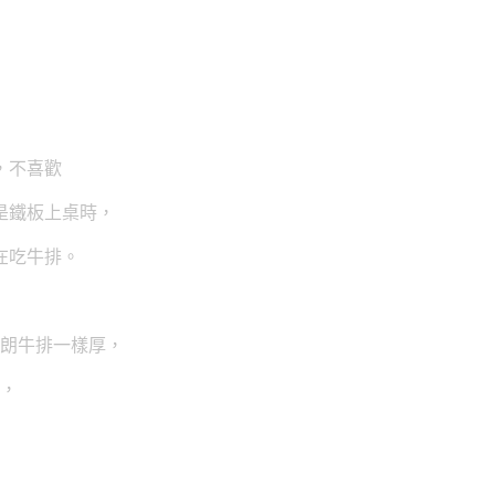
，
不喜歡
是鐵板上桌時，
在吃牛排。
沙朗牛排一樣厚，
肉，