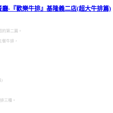
廳-『歡樂牛排』基隆義二店(超大牛排篇)
紹的第二篇。
主餐牛排，
)
牛排三種。