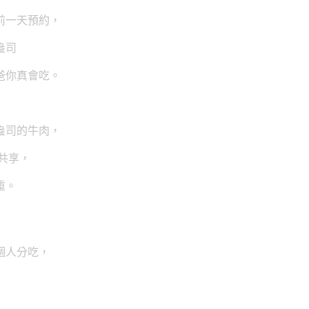
前一天預約，
盎司
爸你真會吃。
盎司的牛肉，
共享，
重。
個人分吃，