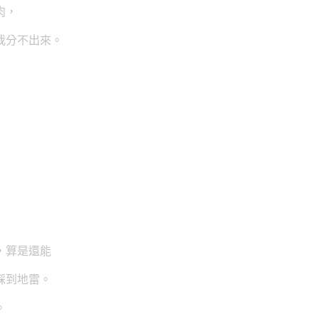
肉，
我分不出來。
，
算是還能
踩到地雷。
。