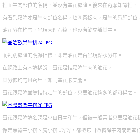
裡面牛肉部位的名稱，並沒有雪花霜降。後來在奇摩知識裡，
有看到霜降才是牛肉部位名稱，也叫翼板肉，是牛的肩胛部位
油花分布均勻，呈現大理石紋，也沒有筋夾雜其中。
而判別霜降的明顯指標，即是油花是否呈現點狀分布。
在網路上有人這樣說：雪花是指霜降牛肉的油花，
其分佈均勻且密集，如同雪花般美麗。
雪花跟霜降並無指特定牛的部位，只要油花夠多的都可稱之。
雪花跟霜降這名詞是來自日本和牛，但被一般業者只要是油花
像是無骨牛小排、肩小排...等等，都把它叫做霜降牛肉或是雪