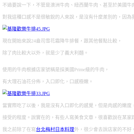
不過要說一下，不管是澳洲牛肉、紐西蘭牛肉、甚至於美國牛
對我這種口感不是很敏銳的人來說，是沒有什麼差別的，因為
現在開始來說24盎司雪花霜降牛排餐，跟其他餐點比較，
除了肉比較大以外，
就是少了義大利麵。
使用的牛肉根據店家號稱是採美國Prime級的牛肉，
有大理石油花分佈，入口即化，口感極嫩。
當實際吃了以後，我是沒有入口即化的感覺，但是肉感的嫩度
接受的程度。說實在的，有些人寫美食文章，
很喜歡說在某家
我之前除了在寫
台北梅村日本料理
外，很少會去說店家的不好