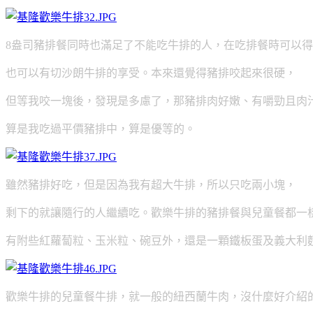
8盎司豬排餐同時也滿足了不能吃牛排的人，在吃排餐時可以
也可以有切沙朗牛排的享受。本來還覺得豬排咬起來很硬，
但等我咬一塊後，
發現是多慮了，那豬排肉好嫩、有嚼勁且肉
算是我吃過平價豬排中，算是優等的。
雖然豬排好吃，但是因為我有超大牛排，所以只吃兩小塊，
剩下的就讓隨行的人繼續吃。歡樂牛排的豬排餐與兒童餐都一
有附些紅蘿蔔粒、玉米粒、碗豆外，還是一顆鐵板蛋及義大利
歡樂牛排的兒童餐牛排，就一般的紐西蘭牛肉，沒什麼好介紹