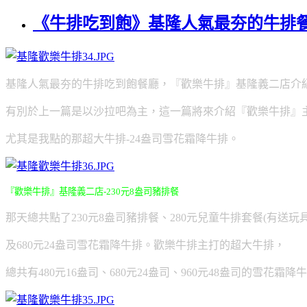
《牛排吃到飽》基隆人氣最夯的牛排餐
基隆人氣最夯的牛排吃到飽餐廳，『歡樂牛排』基隆義二店介
有別於上一篇是以沙拉吧為主，這一篇將來介紹『歡樂牛排』
尤其是我點的那超大牛排-24盎司雪花霜降牛排。
『歡樂牛排』基隆義二店-230元8盎司豬排餐
那天總共點了230元8盎司豬排餐、280元兒童牛排套餐(有送玩具
及680元24盎司雪花霜降牛排。歡樂牛排主打的超大牛排，
總共有480元16盎司、680元24盎司、960元48盎司的雪花霜降