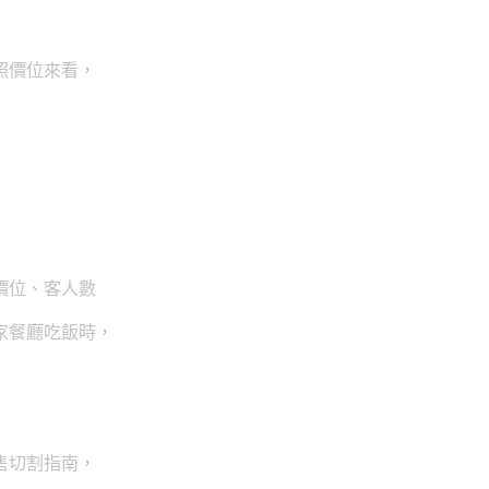
照價位來看，
價位、
客人數
家餐廳吃飯時，
售切割指南，