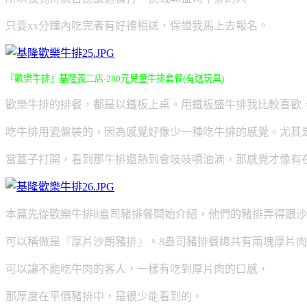
只要xx分鐘內吃完者有好禮相送，保證我馬上去報名。
『歡樂牛排』基隆義二店-280元兒童牛排套餐(有送玩具)
歡樂牛排的排餐，都是以鐵板上桌。用鐵板盛牛排我比較喜歡
吃牛排用瓷盤裝的，因為感覺好像少一種吃牛排的感覺。
尤其
當蓋子打開，看到那牛排還熱到會吱吱噴油滴，
那感覺才像有
本篇先從歡樂牛排8盎司豬排餐開始介紹，他們的豬排弄得跟
可以稱做是『厚片沙朗豬排』。8盎司豬排餐總共有兩塊厚片
可以讓不能吃牛肉的客人，一樣有吃到厚片肉的口感，
那厚度在平價豬排中，是很少能看到的。