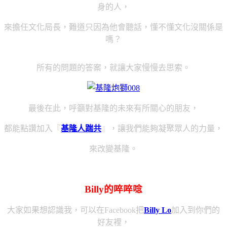
身的人，
來擔任文化局長，難道只因為他會聽話，懂不懂文化沒關係是
嗎？
所有的問題的答案，就讓大家慢慢去思索。
最後在此，呼籲對基隆的未來有所關心的朋友，
都能點讚加入
『
基隆人踹共
』，讓我們能夠凝聚眾人的力量，
來改變基隆。
Billy的啐啐唸
大家如果想認識我，可以在Facebook把
Billy Lo
加入到你們的
好友裡，