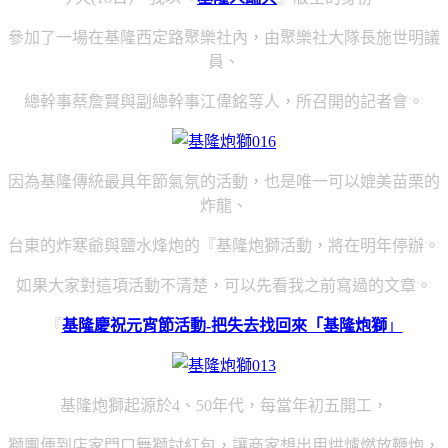
參加了一場
在基隆西定路聚樂社內，由聚樂社大隊長施世明議
員、
總幹事蔡詹賢與副總幹事江偉銘等人，所召開的記者會。
因為基隆傳統最具年節氣氛的活動，也是唯一可以媲美苗栗的
炸龍、
台東的炸寒爺與鹽水烽炮的『基隆炮獅活動，將在明年停辦。
如果大家對這項活動不清楚，可以先看我之前寫過的文章。
『
基隆慶祝元宵節活動-把失去找回來「基隆炮獅
」
基隆炮獅起源於
4
、
50
年代，每當年初五開工，
獅團便到店家門口舞獅討紅包，讓商家想出用烘爐燃放鞭炮，