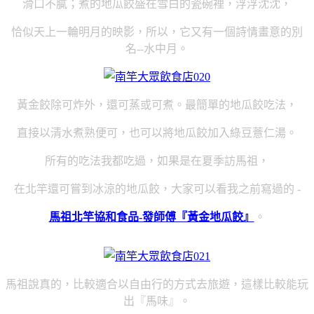
滑口不膩；煮的地瓜餃盛在雪白的瓷碗裡，浮浮沈沈，
恰似天上一輪明月的映影，所以，它又有一個詩情畫意的別
名--水中月。
黃金餃除可炸外，還可蒸或可煮。
最簡單的地瓜餃吃法，
直接以清水煮熟便可，也可以將地瓜餃加入綠豆薏仁湯。
所有的吃法我都吃過，如果是在夏季訪馬祖，
在北竿還可嘗到冰涼的地瓜餃，大家可以看我之前寫過的 -
馬祖北竿協和食品-發師傅『黃金地瓜餃』
。
馬祖說真的，比較適合以自由行的方式去旅遊，這樣比較能玩
出『馬味』。