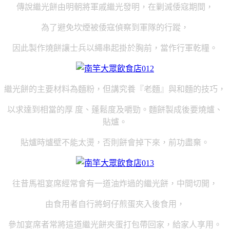
傳說繼光餅由明朝將軍戚繼光發明，在剿滅倭寇期間，
為了避免坎煙被倭寇偵察到軍隊的行蹤，
因此製作燒餅讓士兵以繩串起掛於胸前，當作行軍乾糧。
繼光餅的主要材料為麵粉，但講究養『老麵』與和麵的技巧，
以求達到相當的厚 度、蓬鬆度及嚼勁。麵餅製成後要燒爐、
貼爐。
貼爐時爐壁不能太燙，否則餅會掉下來，前功盡棄。
往昔馬祖宴席經常會有一道油炸過的繼光餅，中間切開，
由食用者自行將蚵仔煎蛋夾入後食用，
參加宴席者常將這道繼光餅夾蛋打包帶回家，給家人享用。