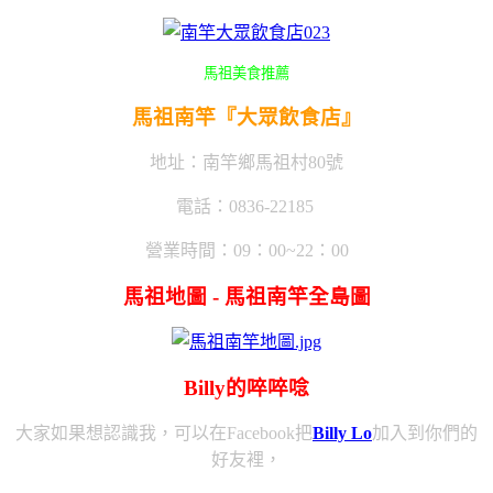
馬祖美食推薦
馬祖南竿『大眾飲食店』
地址：南竿鄉馬祖村80號
電話：0836-22185
營業時間：09：00~22：00
馬祖地圖 - 馬祖南竿全島圖
Billy的啐啐唸
大家如果想認識我，可以在Facebook把
Billy Lo
加入到你們的
好友裡，