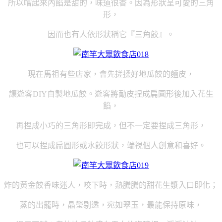
所以嚐起來內餡是甜的，味道很香。因為形狀呈可愛的三角
形，
因而也有人依形狀稱它『三角餃』。
現在馬祖有些店家，會先
搓揉好地瓜餃的麵皮，
讓遊客DIY自製地瓜餃。遊客將勔皮捏成扁圓形後加入花生
餡，
再捏成小巧的三角形即完成，但不一定要捏成三角形，
也可以捏成扁圓形或水餃形狀，端視個人創意和喜好。
炸的黃金餃香味迷人，咬下時，熱騰騰的甜花生漿入口即化；
蒸的出籠時，晶瑩剔透，宛如翠玉，最能保持原味，