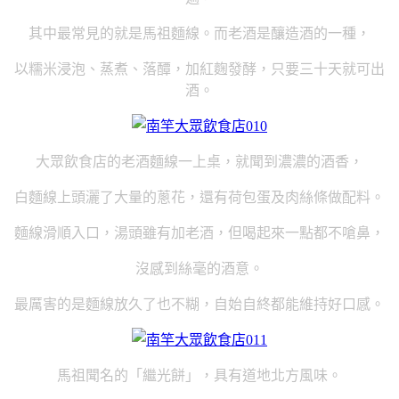
其中最常見的就是馬祖麵線。而老酒是釀造酒的一種，
以糯米浸泡、蒸煮、落醰，加紅麴發酵，只要三十天就可出
酒。
大眾飲食店的老酒麵線一上桌，就聞到濃濃的酒香，
白麵線上頭灑了大量的蔥花，還有荷包蛋及肉絲條做配料。
麵線滑順入口，湯頭雖有加老酒，但喝起來一點都不嗆鼻，
沒感到絲毫的酒意。
最厲害的是麵線放久了也不糊，自始自終都能維持好口感。
馬祖聞名的「繼光餅」，具有道地北方風味。