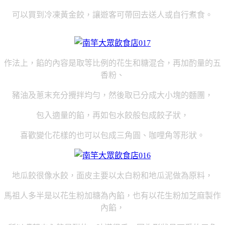
可以買到冷凍黃金餃，讓遊客可帶回去送人或自行煮食。
作法上，餡的內容是取等比例的花生和糖混合，再加酌量的五
香粉、
豬油及蔥末充分攪拌均勻，然後取已分成大小塊的麵團，
包入適量的餡，再如包水餃般包成餃子狀，
喜歡變化花樣的也可以包成三角圓、咖哩角等形狀。
地瓜餃很像水餃，面皮主要以太白粉和地瓜泥做為原料，
馬祖人多半是以花生粉加糖為內餡，也有以花生粉加芝麻製作
內餡，