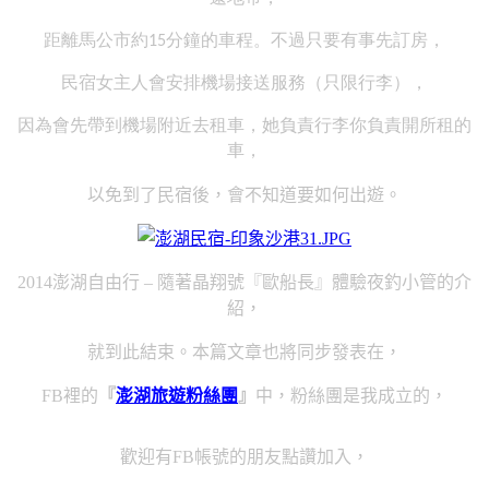
距離馬公市約
分鐘的車程。不過只要有事先訂房，
15
民宿女主人會安排機場接送服務（只限行李），
因為會先帶到機場附近去租車，她負責行李你負責開所租的
車，
以免到了民宿後，會不知道要如何出遊。
2014澎湖自由行 – 隨著晶翔號『歐船長』體驗夜釣小管
的介
紹，
就到此結束。本篇文章也將同步發表在，
FB裡的
『
澎湖旅遊粉絲團
』
中，粉絲團是我成立的，
歡迎有FB帳號的朋友點讚加入，