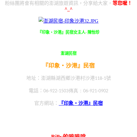
粉絲團將會有相關的澎湖旅遊資訊，分享給大家，
等您喔！
^_^
『印象‧沙港』民宿女主人- 陳怡珍
澎湖民宿
『印象‧沙港』民宿
澎湖縣湖西鄉沙港村沙港
號
地址：
118-1
傳真：
電話：
06-922-1503
06-921-0902
官方網站：
『印象‧沙港』民宿
Billy的啐啐唸