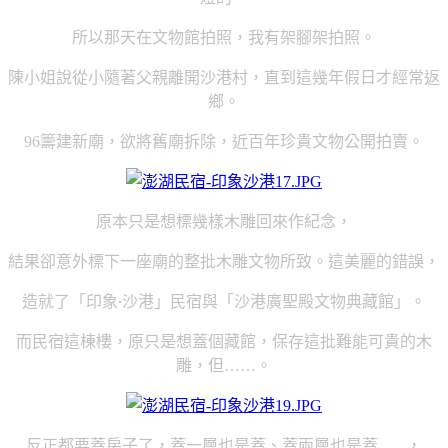
所以那天在文物館拍照，我有架腳架拍照。
陳小姐說從小隨著父親離開沙港村，直到這幾年假日才經常返
鄉。
籌建新廟，欲將舊廟拆除，近百年珍貴文物公開拍賣。
96
原本只是想標幾樣木雕回來作紀念，
結果卻意外標下一座廟的整批木雕文物所致。這美麗的錯誤，
造就了「印象‧沙港」民宿與「沙港廣聖殿文物典藏館」。
而民宿這棟樓，原只是想蓋個藏館，保存這批難能可貴的木
雕，但
。
……
反正都要蓋房子了，蓋一層也是蓋、蓋兩層也是蓋……，