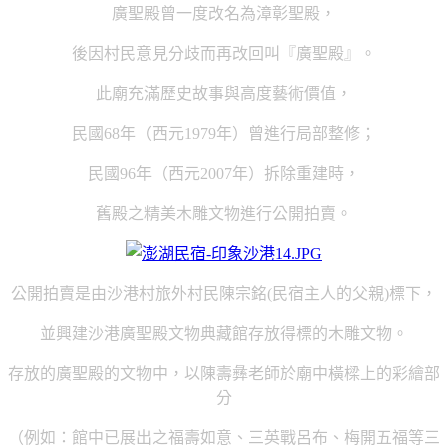
廣聖殿曾一度改名為漳彰聖殿，
後因村民意見分歧而再改回叫『廣聖殿』。
此廟充滿歷史故事與高度藝術價值，
民國
年（西元
年）曾進行局部整修；
68
1979
民國
年（西元
年）拆除重建時，
96
2007
舊殿之精美木雕文物進行公開拍賣。
公開拍賣是由沙港村旅外村民陳宗銘
民宿主人的父親
標下，
(
)
並興建沙港廣聖殿文物典藏館存放得標的木雕文物。
存放的廣聖殿的文物中，以陳壽彝老師於廟中橫樑上的彩繪部
分
（例如：館中已展出之福壽如意、三英戰呂布、梅開五福等三