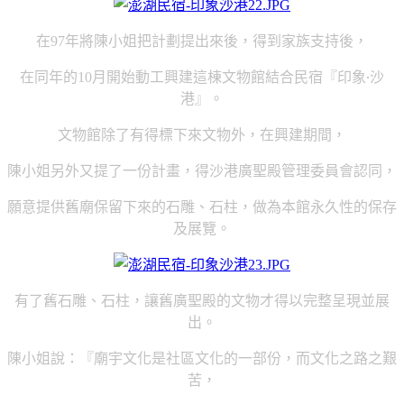
在
年將陳小姐把計劃提出來後，得到家族支持後，
97
在同年的
月開始動工興建這棟文物館結合民宿『印象‧沙
10
港』。
文物館除了有得標下來文物外，在興建期間，
陳小姐另外又提了一份計畫，得沙港廣聖殿管理委員會認同，
願意提供舊廟保留下來的石雕、石柱，做為本館永久性的保存
及展覽。
有了舊石雕、石柱，讓舊廣聖殿的文物才得以完整呈現並展
出。
陳小姐說：『廟宇文化是社區文化的一部份，而文化之路之艱
苦，