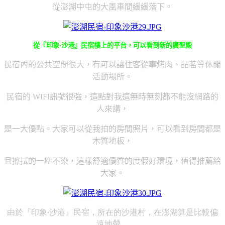
從澎湖中屯的大風車間緩緩落下。
從
『印象‧沙港』民宿樓上的平台，可以看到新的
廣聖殿
民宿內的公共空間很大，有可以讓住客從事烤肉、品茗等休閒
活動場所。
民宿的
訊號很強，這點對我這無時無刻都不能沒網路的
WIFI
人來講，
是一大優點。大家可以從我拍的房間照片，可以看到房間都是
木質地板，
且擦拭的一塵不染，這樣舒適優質的度假好環境，值得推薦給
大家。
由於『印象‧沙港』民宿，所在的沙港村，在澎湖算是比較偏
遠地帶，