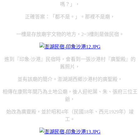
嗎？」，
正確答案：「都不是。」。那裡不是廟，
一樓是存放廟宇文物的地方，
樓則是做民宿。
2~3
進到『印象‧沙港』民宿時，會看到一張沙港村『廣聖殿』的
舊照片，
並有該廟的簡介。澎湖湖西鄉沙港村的廣聖殿，
相傳在康熙年間乃為土地公廟，後人迎祀葉、朱、張府三位王
爺，
始改為廣靈殿，並於昭和
年（民國
年、西元
年）竣
4
18
1929
工。