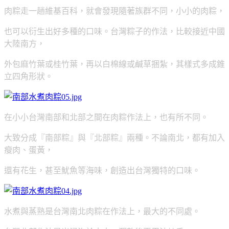
肉粽走一趟維基百科，就會發現隨著族群不同，小小的肉粽，
也
可以衍生出好多種的口味。台灣粽子的作法，比較接近中國
大陸南方，
外包麻竹葉或桂竹葉，再以白棉線或鹹草捆紮，其樣式多成錐
立四角形狀。
在小小台灣南部和北部之間在肉粽作法上，也有所不同。
大致分成『南部粽』與『北部粽』兩種。不論南北，都有加入
瘦肉、蛋黃，
還有花生，甚至魷魚等海味，創造出台灣獨特的口味。
水煮與蒸熟是台灣南北肉粽在作法上，最大的不同處。