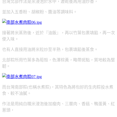
台灣北部作法是米浸泡於水中，瀝乾後再用油炒香，
並加入五香粉、胡椒粉、醬油等調味料。
接著將米蒸熟後，近於『油飯』，再以竹葉包裹填餡，再一次
使入味。
也有人直接用油將米粒炒至半熟，包裹填餡後蒸食。
北部粽所用竹葉多為筍殼，
色澤棕黃，略帶斑點，質地較為堅
韌。
而台灣南部粽(也稱水煮粽)，其特色為將包好的生肉粽投水煮
食、較不油膩。
作法是用純白糯米浸泡後加瘦肉、三層肉、香菇、鴨蛋黃、紅
蔥頭，